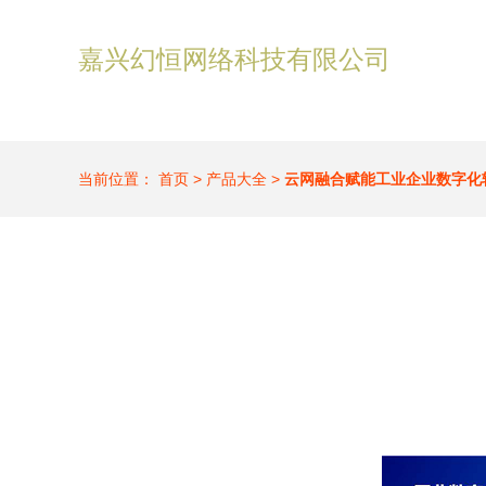
嘉兴幻恒网络科技有限公司
当前位置：
首页
>
产品大全
>
云网融合赋能工业企业数字化