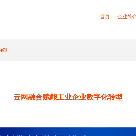
首页
企业简
转型
云网融合赋能工业企业数字化转型