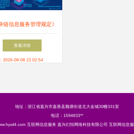
块链信息服务管理规定》
 明确管理责任，强化法
查看详情
治保障
26-08-08 22:02:54
地址：浙江省嘉兴市嘉善县魏塘街道北大金城30幢331室
电话：1594833**
ww.hywl4.com
互联网信息服务
嘉兴幻恒网络科技有限公司
互联网信息服