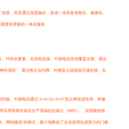
”连接，而是通过深度融合，形成一张具备智能化、敏捷化、
源调度和便捷的一体化服务。
法、环的全要素、全流程连接。中国电信凭借覆盖全国、通达
的“神经系统”。通过将企业内网、外网及云端资源无缝衔接，实
。中国电信通过“2+4+31+X+O”的云网资源布局，将遍
等应用部署在靠近生产现场的边缘云（MEC），实现毫秒级
取、网络随选”的模式，极大地降低了企业使用先进算力的门槛