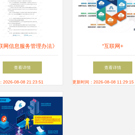
联网信息服务管理办法》
"互联网+
范数字空间的数字桥梁
查看详情
查看详情
26-08-08 21:23:51
更新时间：2026-08-08 11:29:15