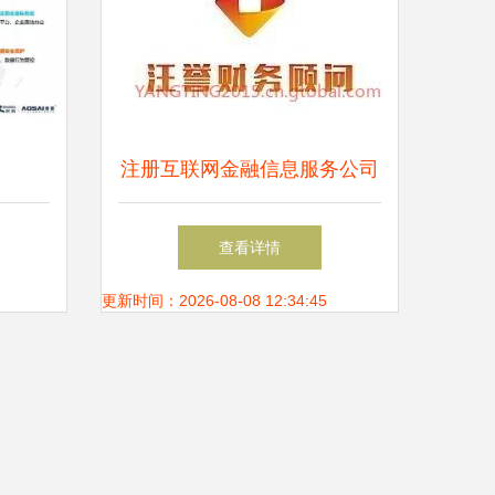
注册互联网金融信息服务公司
的完整指南
查看详情
更新时间：2026-08-08 12:34:45