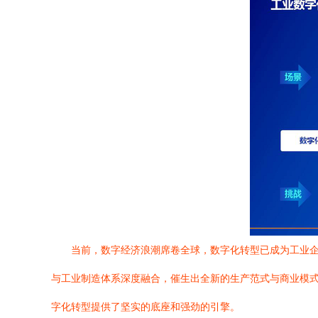
当前，数字经济浪潮席卷全球，数字化转型已成为工业企
与工业制造体系深度融合，催生出全新的生产范式与商业模
字化转型提供了坚实的底座和强劲的引擎。