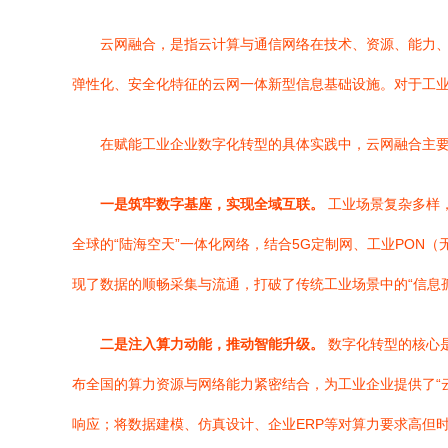
云网融合，是指云计算与通信网络在技术、资源、能力、
弹性化、安全化特征的云网一体新型信息基础设施。对于工
在赋能工业企业数字化转型的具体实践中，云网融合主
一是筑牢数字基座，实现全域互联。
工业场景复杂多样
全球的“陆海空天”一体化网络，结合5G定制网、工业PON（
现了数据的顺畅采集与流通，打破了传统工业场景中的“信息孤
二是注入算力动能，推动智能升级。
数字化转型的核心是
布全国的算力资源与网络能力紧密结合，为工业企业提供了“
响应；将数据建模、仿真设计、企业ERP等对算力要求高但